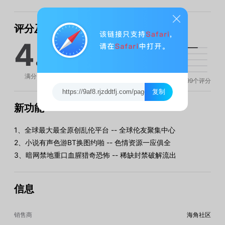
评分及评论
4.9
满分 5 分
9999
个评分
复制
新功能
1、全球最大最全原创乱伦平台 -- 全球伦友聚集中心
2、小说有声色游BT换图约啪 -- 色情资源一应俱全
3、暗网禁地重口血腥猎奇恐怖 -- 稀缺封禁破解流出
信息
销售商
海角社区